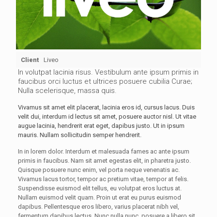
Client
Liveo
In volutpat lacinia risus. Vestibulum ante ipsum primis in
faucibus orci luctus et ultrices posuere cubilia Curae;
Nulla scelerisque, massa quis.
Vivamus sit amet elit placerat, lacinia eros id, cursus lacus. Duis
velit dui, interdum id lectus sit amet, posuere auctor nisl. Ut vitae
augue lacinia, hendrerit erat eget, dapibus justo. Ut in ipsum
mauris. Nullam sollicitudin semper hendrerit.
In in lorem dolor. Interdum et malesuada fames ac ante ipsum
primis in faucibus. Nam sit amet egestas elit, in pharetra justo.
Quisque posuere nunc enim, vel porta neque venenatis ac.
Vivamus lacus tortor, tempor ac pretium vitae, tempor at felis.
Suspendisse euismod elit tellus, eu volutpat eros luctus at.
Nullam euismod velit quam. Proin ut erat eu purus euismod
dapibus. Pellentesque eros libero, varius placerat nibh vel,
fermentum dapibus lectus. Nunc nulla nunc, posuere a libero sit